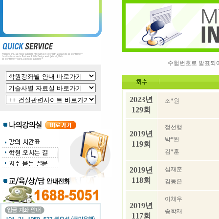
수험번호로 발표되어 전체합격
2023년
조*원
129회
정선행
2019년
박*완
119회
김*훈
2019년
심재훈
118회
김동은
이채우
2019년
송학재
117회