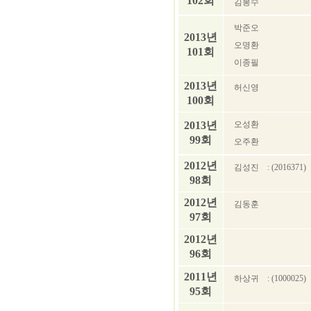
102회
김봉수
박준오
2013년
오명환
101회
이종필
2013년
허신영
100회
2013년
오성환
99회
오주환
2012년
김성진
: (2016371)
98회
2012년
김동훈
97회
2012년
96회
2011년
하상귀
: (1000025)
95회