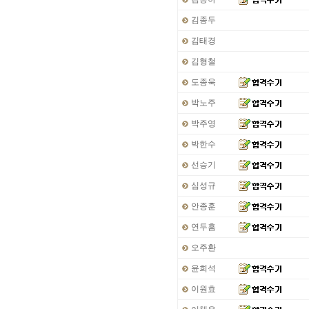
김종두
김태경
김형철
도종욱
박노주
박주영
박한수
선승기
심성규
안종훈
연두흠
오주환
윤희석
이원효