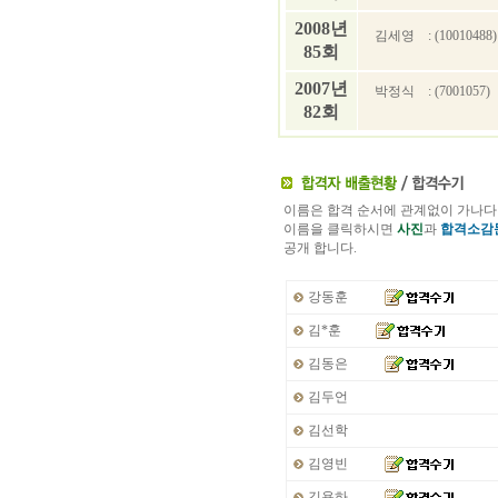
2008년
김세영
: (10010488)
85회
2007년
박정식
: (7001057)
82회
이름은 합격 순서에 관계없이 가나다
이름을 클릭하시면
사진
과
합격소감
공개 합니다.
강동훈
김*훈
김동은
김두언
김선학
김영빈
김용하