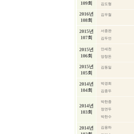
109회
김도형
2016년
김우철
108회
2015년
서종완
107회
김두언
2015년
안세천
106회
양창돈
2015년
김동일
105회
2014년
박경희
104회
김종두
박한종
2014년
정연두
103회
박한수
2014년
김용하