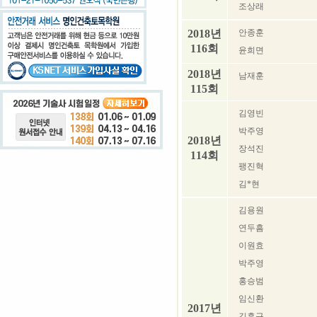
조상래
2018년
안종훈
116회
윤희면
2018년
남재훈
115회
김영빈
박주영
2018년
장석진
114회
팽진혁
김*현
김용원
연두흠
이원효
박주영
홍승범
임신환
2017년
김흥규