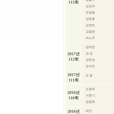
113회
심성규
조형철
강동훈
김영빈
김철완
박노주
임재천
2017년
김 정
112회
양문성
장석진
2017년
손 일
111회
도종욱
2016년
이춘기
110회
장용혁
2016년
허진