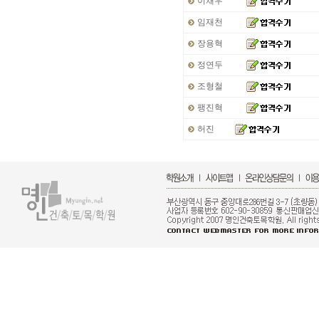
이채우
임재천
장용혁
정연두
조형철
팽진혁
허진