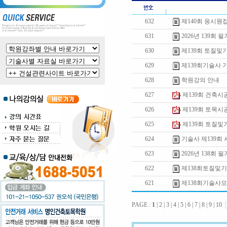
632
제140회 응시원
631
2026년 139회 
630
제139회 토질
629
제139회기술사 
628
학원강의 안내
627
제139회 건축
626
제139회 토목
625
제139회 토질
624
기술사 제139회
623
2026년 138회 
622
제138회토질및
621
제138회기술사
PAGE :
1
|
2
|
3
|
4
|
5
|
6
|
7
|
8
|
9
|
10