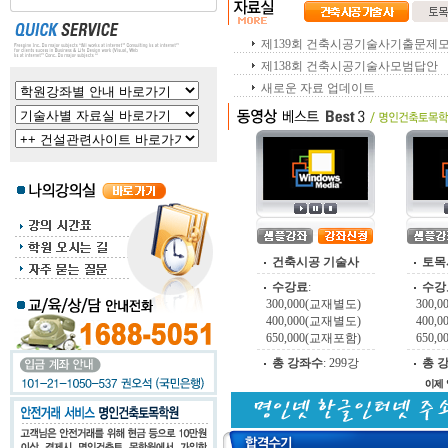
제139회 건축시공기술사기출문제
제138회 건축시공기술사모범답안
새로운 자료 업데이트
건축시공 기술사
토목
수강료
:
수강
300,000(교재별도)
300,
400,000(교재별도)
400,
650,000(교재포함)
650,
총 강좌수
:
299강
총 