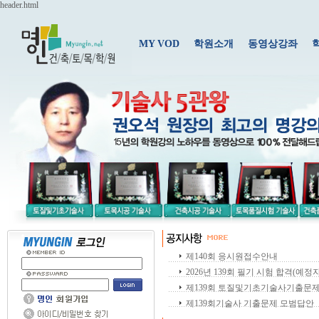
header.html
MY VOD
학원소개
동영상강좌
제140회 응시원접수안내
2026년 139회 필기 시험 합격(예정자
제139회 토질및기초기술사기출문
제139회기술사 기출문제 모범답안