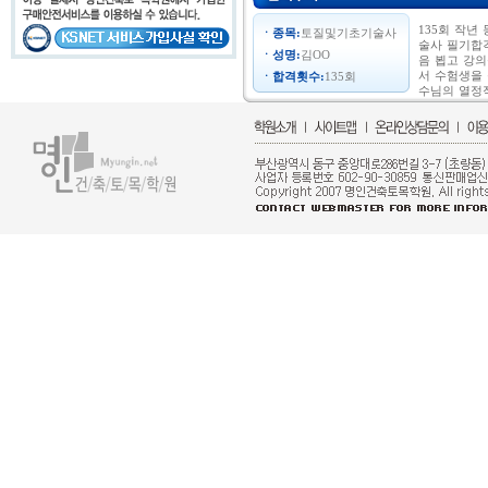
135회 작년
종목:
토질및기초기술사
술사 필기합격
성명:
김OO
음 뵙고 강
서 수험생을
합격횟수:
135회
수님의 열정적
제부터 면접