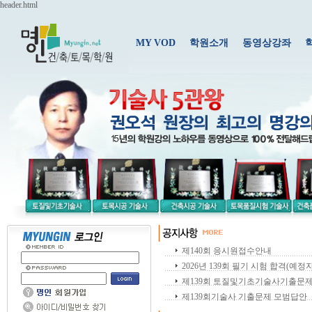
header.html
MY VOD
학원소개
동영상강좌
제140회 응시원접수안내
2026년 139회 필기 시험 합격(예정자
제139회 토질및기초기술사기출문
제139회기술사 기출문제 모범답안