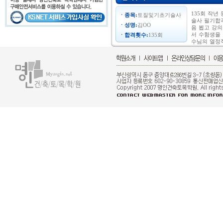
135회 작년
종목:
토질및기초기술사
술사 필기합격
성명:
김OO
음 뵙고 강
서 수험생을
합격횟수:
135회
수님의 열정적
제부터 면접