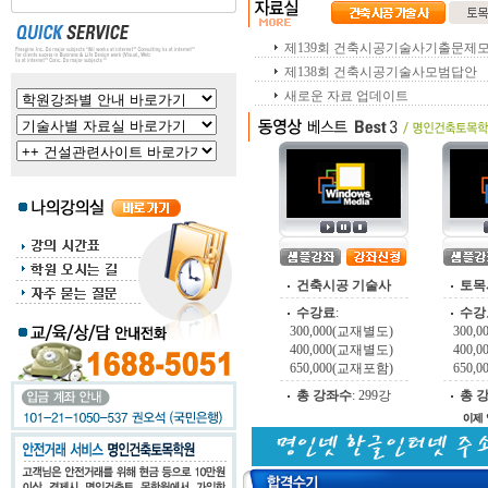
제139회 건축시공기술사기출문제
제138회 건축시공기술사모범답안
새로운 자료 업데이트
건축시공 기술사
토목
수강료
:
수강
300,000(교재별도)
300,
400,000(교재별도)
400,
650,000(교재포함)
650,
총 강좌수
:
299강
총 