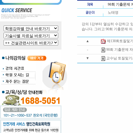
90회 기출문제
노태영
강의 1강부터 열심히 수강하고 있
습니다. 그리고 90회 기춮문제 
▲
제138회토질및
-
90회 기출문제 
▼
교수님 토질및기