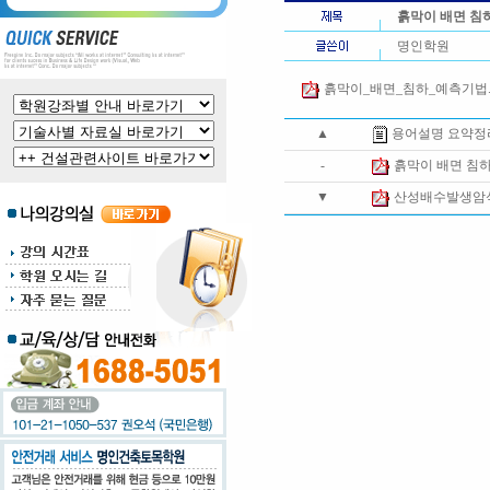
흙막이 배면 침
명인학원
흙막이_배면_침하_예측기법.pd
▲
용어설명 요약정
-
흙막이 배면 침
▼
산성배수발생암