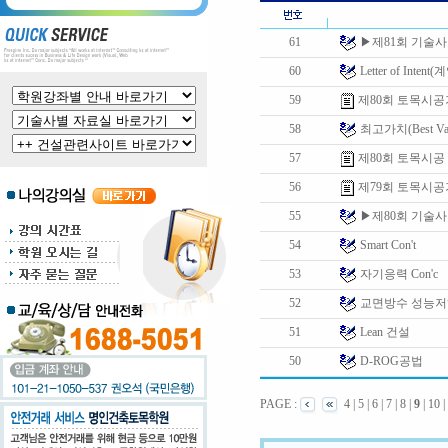
61
▶제81회 기술
60
Letter of Inten
59
제80회 토목시
58
최고가치(Best V
57
제80회 토목시공
56
제79회 토목시
55
▶제80회 기술
Smart Con't
54
53
자기응력 Con'c
52
교면방수 성능저
51
Lean 건설
50
D-ROG공법
PAGE :
4
|
5
|
6
|
7
|
8
|
9
|
10
|