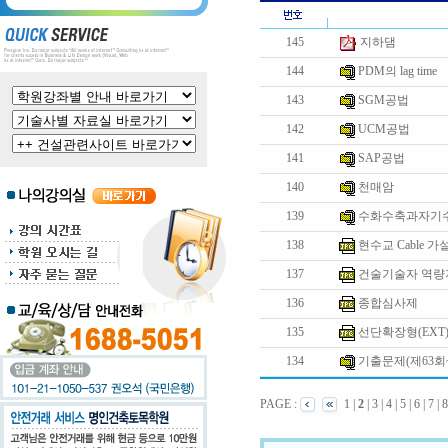
145
지하댐
144
PDM의 lag time
143
SGM공법
142
UCM공법
141
SAP공법
140
천매암
139
수화수축과자기
138
현수교 Cable 
137
건술기술자 역량지
136
종합심사제
135
선단확장형(EXT
134
기출문제(제63회~
PAGE :
1
|
2
|
3
|
4
|
5
|
6
|
7
|
8