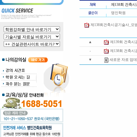
제138회 건축
명인학원
제138회건축시공기술사_모범답안
▲
제139회 건축
-
제138회 건축
▼
새로운 자료 업