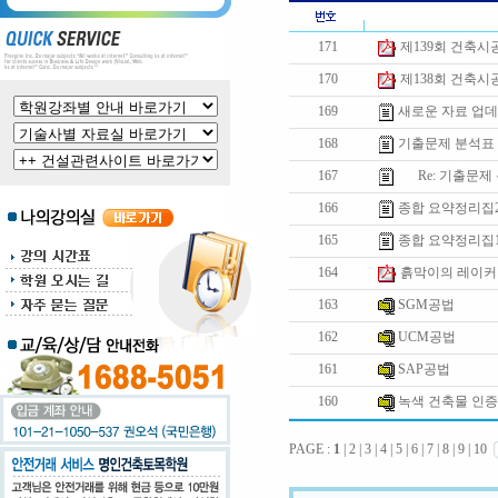
171
제139회 건축
170
제138회 건축
169
새로운 자료 업
168
기출문제 분석표
167
Re: 기출문제
166
종합 요약정리집
165
종합 요약정리집
164
흙막이의 레이커
163
SGM공법
162
UCM공법
161
SAP공법
160
녹색 건축물 인
PAGE :
1
|
2
|
3
|
4
|
5
|
6
|
7
|
8
|
9
|
10