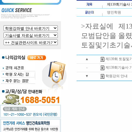
제139회기술사
명인학원
>자료실에 제1
모범답안을 올
토질및기초기술사
▲
제139회 토질
-
제139회기술사 
▼
학원강의 안내