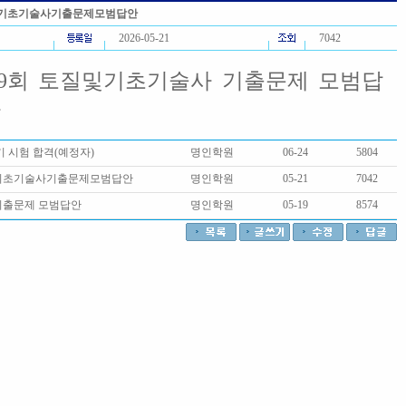
질및기초기술사기출문제모범답안
2026-05-21
7042
39회 토질및기초기술사 기출문제 모범답
다
필기 시험 합격(예정자)
명인학원
06-24
5804
및기초기술사기출문제모범답안
명인학원
05-21
7042
기출문제 모범답안
명인학원
05-19
8574