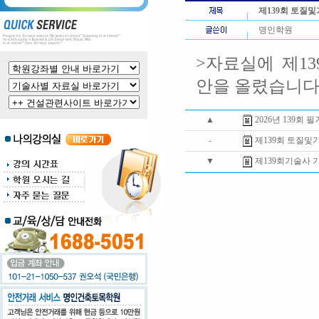
제139회 토
명인학원
>자료실에 제1
안을 올렸습니
▲
2026년 139회 
-
제139회 토질
▼
제139회기술사 