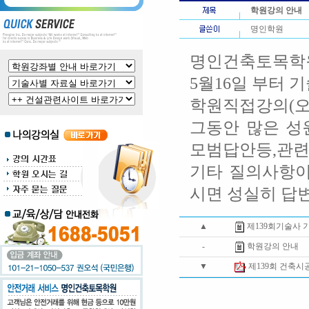
학원강의 안내
명인학원
명인건축토목학
5월16일 부터
학원직접강의(오
그동안 많은 성
모범답안등,관
기타 질의사항이
시면 성실히 답
▲
제139회기술사 
-
학원강의 안내
▼
제139회 건축