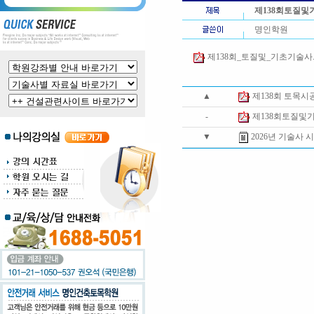
제138회토질및
명인학원
제138회_토질및_기초기술사.pd
▲
제138회 토목
-
제138회토질및
▼
2026년 기술사 