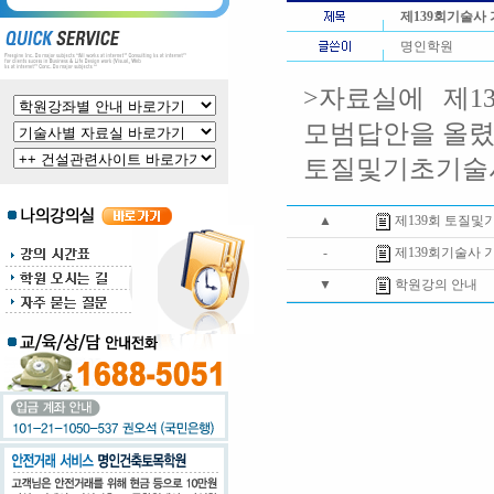
제139회기술사
명인학원
>자료실에 제1
모범답안을 올
토질및기초기술사
▲
제139회 토질
-
제139회기술사 
▼
학원강의 안내