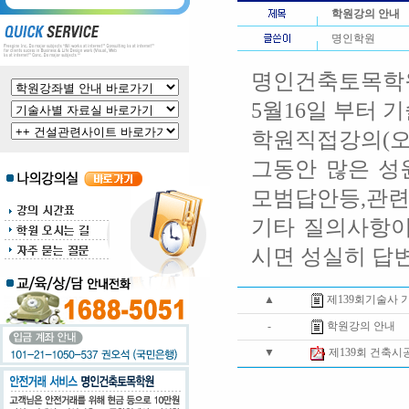
학원강의 안내
명인학원
명인건축토목학
5월16일 부터
학원직접강의(오
그동안 많은 성
모범답안등,관
기타 질의사항이
시면 성실히 답
▲
제139회기술사 
-
학원강의 안내
▼
제139회 건축