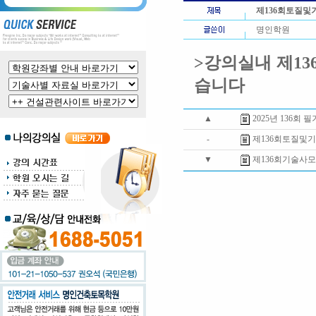
제136회토질
명인학원
>강의실내 제1
습니다
▲
2025년 136회 
-
제136회토질및
▼
제136회기술사