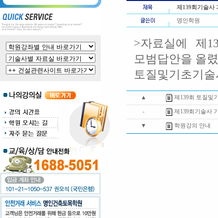
제139회기술사
명인학원
>자료실에 제1
모범답안을 올
토질및기초기술사
▲
제139회 토질
-
제139회기술사 
▼
학원강의 안내