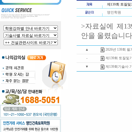
제139회 토
명인학원
>자료실에 제1
안을 올렸습니
▲
2026년 139회 
-
제139회 토질
▼
제139회기술사 