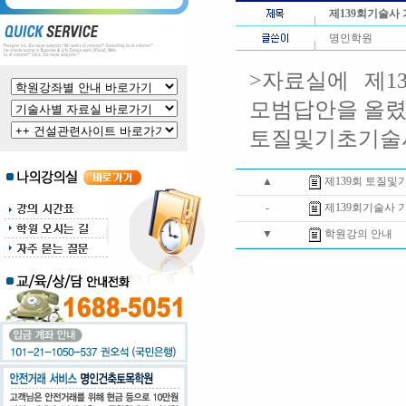
제139회기술사
명인학원
>자료실에 제1
모범답안을 올
토질및기초기술사
▲
제139회 토질
-
제139회기술사 
▼
학원강의 안내