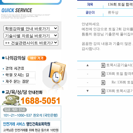
136회 토질 
류두상
안녕하세요.
예전에 인강으로 토질 2회 강의를
틈틈히 원장님 기출문제 풀이집이
꼼꼼한 강의 내용과 기출이 많은
감사합니다.
▲
토목시공기술사(13
-
136회 토질 합
-
Re: 136회 
▼
136회 토목시공